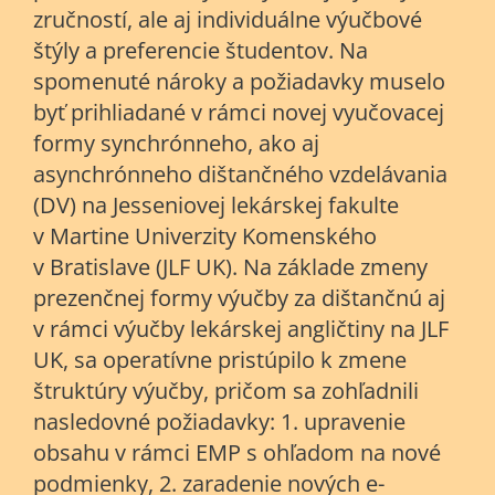
zručností, ale aj individuálne výučbové
štýly a preferencie študentov. Na
spomenuté nároky a požiadavky muselo
byť prihliadané v rámci novej vyučovacej
formy synchrónneho, ako aj
asynchrónneho dištančného vzdelávania
(DV) na Jesseniovej lekárskej fakulte
v Martine Univerzity Komenského
v Bratislave (JLF UK). Na základe zmeny
prezenčnej formy výučby za dištančnú aj
v rámci výučby lekárskej angličtiny na JLF
UK, sa operatívne pristúpilo k zmene
štruktúry výučby, pričom sa zohľadnili
nasledovné požiadavky: 1. upravenie
obsahu v rámci EMP s ohľadom na nové
podmienky, 2. zaradenie nových e-