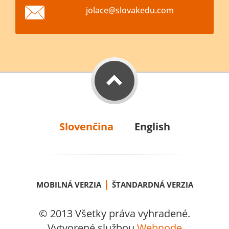
jolace@s
lovakedu
.com
Slovenčina
English
|
MOBILNÁ VERZIA
ŠTANDARDNÁ VERZIA
© 2013 Všetky práva vyhradené.
Vytvorené službou
Webnode