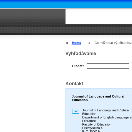
Home
Čo môže dať výučba slov
Vyhľadávanie
Hľadať:
Kontakt
Journal of Language and Cultural
Education
Journal of Language and Cultural
Education
Department of English Language a
Literature
Faculty of Education
Priemyselna 4
P. O. BOX 9