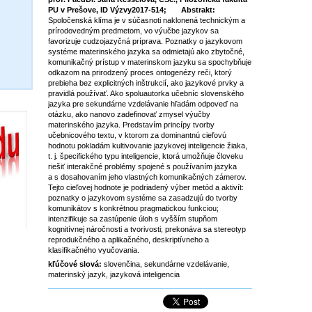
PU v Prešove, ID Výzvy2017-514; Abstrakt:
Spoločenská klíma je v súčasnoti naklonená technickým a
prírodovedným predmetom, vo výučbe jazykov sa
favorizuje cudzojazyčná príprava. Poznatky o jazykovom
systéme materinského jazyka sa odmietajú ako zbytočné,
komunikačný prístup v materinskom jazyku sa spochybňuje
odkazom na prirodzený proces ontogenézy reči, ktorý
prebieha bez explicitných inštrukcií, ako jazykové prvky a
pravidlá používať. Ako spoluautorka učebníc slovenského
jazyka pre sekundárne vzdelávanie hľadám odpoveď na
otázku, ako nanovo zadefinovať zmysel výučby
materinského jazyka. Predstavím princípy tvorby
učebnicového textu, v ktorom za dominantnú cieľovú
hodnotu pokladám kultivovanie jazykovej inteligencie žiaka,
t. j. špecifického typu inteligencie, ktorá umožňuje človeku
riešiť interakčné problémy spojené s používaním jazyka
a s dosahovaním jeho vlastných komunikačných zámerov.
Tejto cieľovej hodnote je podriadený výber metód a aktivít:
poznatky o jazykovom systéme sa zasadzujú do tvorby
komunikátov s konkrétnou pragmatickou funkciou;
intenzifikuje sa zastúpenie úloh s vyšším stupňom
kognitívnej náročnosti a tvorivosti; prekonáva sa stereotyp
reprodukčného a aplikačného, deskriptívneho a
klasifikačného vyučovania.
kľúčové slová:
slovenčina, sekundárne vzdelávanie,
materinský jazyk, jazyková inteligencia