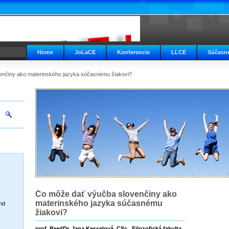
Home
JoLaCE
Konferencie
LLCE
Súčasné
enčiny ako materinského jazyka súčasnému žiakovi?
Čo môže dať výučba slovenčiny ako
materinského jazyka súčasnému
nd
žiakovi?
prof. PaedDr. Jana Kesselová, CSc., Filozofická fakulta