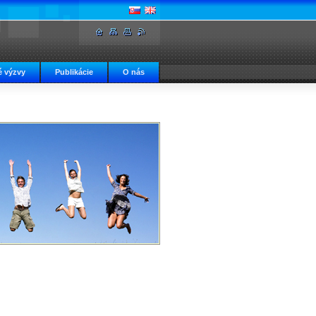
 výzvy
Publikácie
O nás