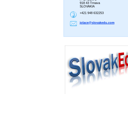
918 43 Trnava
SLOVAKIA
+421 948 632253
jolace@s
lovakedu
.com