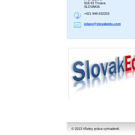
918 43 Trnava
SLOVAKIA
+421 948 632253
jolace@s
lovakedu
.com
© 2013 Všetky práva vyhradené.