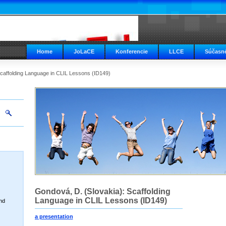
Home
JoLaCE
Konferencie
LLCE
Súčasné
caffolding Language in CLIL Lessons (ID149)
Gondová, D. (Slovakia): Scaffolding
Language in CLIL Lessons (ID149)
nd
a presentation