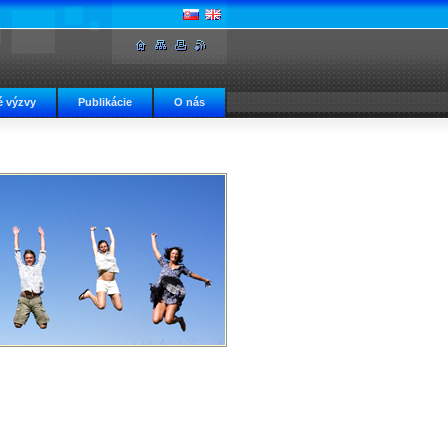
 výzvy
Publikácie
O nás