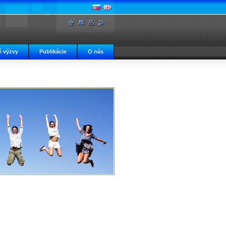
 výzvy
Publikácie
O nás