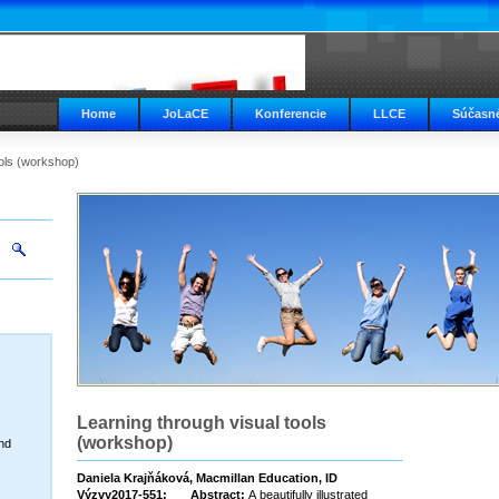
Home
JoLaCE
Konferencie
LLCE
Súčasné
ools (workshop)
Learning through visual tools
(workshop)
nd
Daniela Krajňáková, Macmillan Education, ID
Výzvy2017-551; Abstract:
A beautifully illustrated