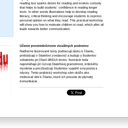
reading text sparks desire for reading and evokes curiosity
that helps to build students´ confidence in reading longer
texts. In other words illustrations help to develop reading
literacy, critical thinking and encourage students to express
personal opinion on what they read. This practical workshop
will show you how to motivate children to read, which after all
leads towards better communication.
Učenie prostredníctvom vizuálnych podnetov
Nádherne ilustrované texty podnecujú lásku k čítaniu,
prebúdzajú v čitateľovi zvedavosť a budujú u študentov
sebaistotu pri čítaní dlhších textov. Ilustrácie teda
napomáhajú pri rozvoji čitateľskej gramotnosti, kritického
myslenia a povzbudzujú študentov vyjadriť svoj postoj a
názory. Tento praktický workshop vám ukáže ako
motivovať deti k čítaniu, ktoré ich posunie do plynulej
komunikácie.