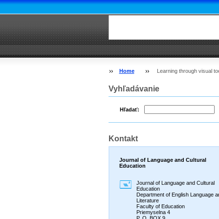
Home
Learning through visual t
Vyhľadávanie
Hľadať:
Kontakt
Journal of Language and Cultural
Education
Journal of Language and Cultural
Education
Department of English Language a
Literature
Faculty of Education
Priemyselna 4
P. O. BOX 9