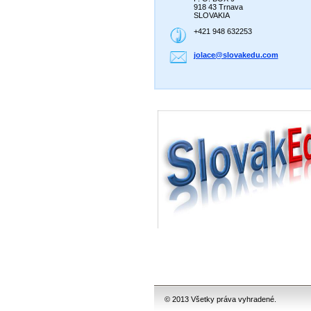
918 43 Trnava
SLOVAKIA
+421 948 632253
jolace@s
lovakedu
.com
© 2013 Všetky práva vyhradené.