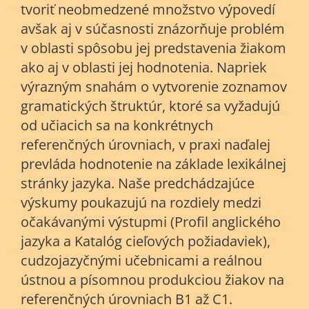
tvoriť neobmedzené množstvo výpovedí
avšak aj v súčasnosti znázorňuje problém
v oblasti spôsobu jej predstavenia žiakom
ako aj v oblasti jej hodnotenia. Napriek
výrazným snahám o vytvorenie zoznamov
gramatických štruktúr, ktoré sa vyžadujú
od učiacich sa na konkrétnych
referenčných úrovniach, v praxi naďalej
prevláda hodnotenie na základe lexikálnej
stránky jazyka. Naše predchádzajúce
výskumy poukazujú na rozdiely medzi
očakávanými výstupmi (Profil anglického
jazyka a Katalóg cieľových požiadaviek),
cudzojazyčnými učebnicami a reálnou
ústnou a písomnou produkciou žiakov na
referenčných úrovniach B1 až C1.