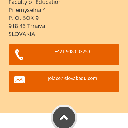
Faculty of Education
Priemyselna 4
P. O. BOX 9
918 43 Trnava
SLOVAKIA
+421 948 632253
jolace@s
lovakedu
.com