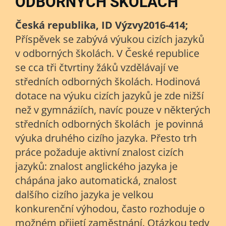
ODBORNÝCH ŠKOLÁCH
Česká republika, ID Výzvy2016-414;
Příspěvek se zabývá výukou cizích jazyků
v odborných školách. V České republice
se cca tři čtvrtiny žáků vzdělávají ve
středních odborných školách. Hodinová
dotace na výuku cizích jazyků je zde nižší
než v gymnáziích, navíc pouze v některých
středních odborných školách je povinná
výuka druhého cizího jazyka. Přesto trh
práce požaduje aktivní znalost cizích
jazyků: znalost anglického jazyka je
chápána jako automatická, znalost
dalšího cizího jazyka je velkou
konkurenční výhodou, často rozhoduje o
možném přijetí zaměstnání. Otázkou tedy