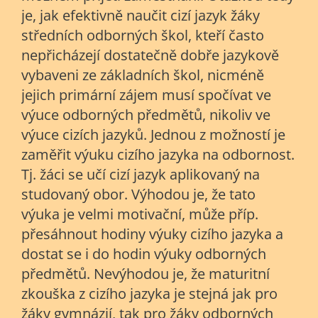
je, jak efektivně naučit cizí jazyk žáky
středních odborných škol, kteří často
nepřicházejí dostatečně dobře jazykově
vybaveni ze základních škol, nicméně
jejich primární zájem musí spočívat ve
výuce odborných předmětů, nikoliv ve
výuce cizích jazyků. Jednou z možností je
zaměřit výuku cizího jazyka na odbornost.
Tj. žáci se učí cizí jazyk aplikovaný na
studovaný obor. Výhodou je, že tato
výuka je velmi motivační, může příp.
přesáhnout hodiny výuky cizího jazyka a
dostat se i do hodin výuky odborných
předmětů. Nevýhodou je, že maturitní
zkouška z cizího jazyka je stejná jak pro
žáky gymnázií, tak pro žáky odborných