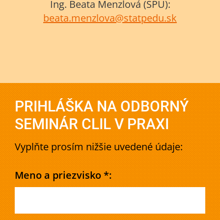
Ing. Beata Menzlová (ŠPÚ):
beata.menzlova@statpedu.sk
PRIHLÁŠKA NA ODBORNÝ
SEMINÁR CLIL V PRAXI
Vyplňte prosím nižšie uvedené údaje:
Meno a priezvisko *: