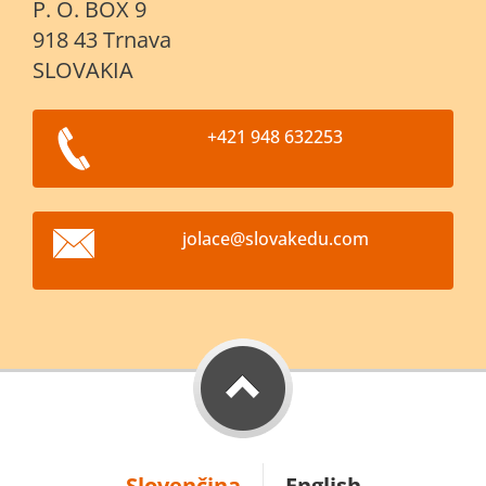
P. O. BOX 9
918 43 Trnava
SLOVAKIA
+421 948 632253
jolace@s
lovakedu
.com
Slovenčina
English