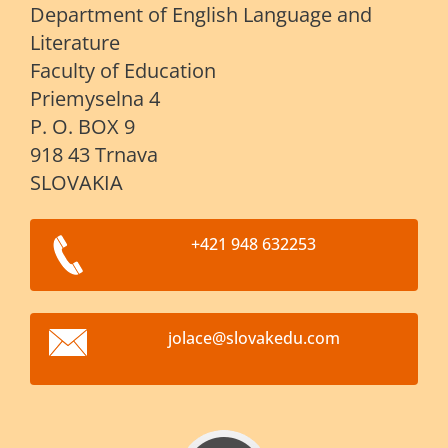
Department of English Language and
Literature
Faculty of Education
Priemyselna 4
P. O. BOX 9
918 43 Trnava
SLOVAKIA
+421 948 632253
jolace@s
lovakedu
.com